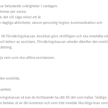
ar betydande svårigheter i vardagen.
timmar per vecka.
 det vill säga minst ett år.
h dagliga aktiviteter, såsom personlig hygien, kommunikation och
till Försäkringskassan. Ansökan görs skriftligen och ska innehålla re
ch behov av assistans. Försäkringskassan utreder därefter den enski
ättning.
lja vem som ska utföra assistansen.
den enskilde.
samhet.
äkringskassan så kan du fortfarande ha rätt till det som kallas ”skäliga
som betalas ut av din kommun och som inte innebär lika höga krav so