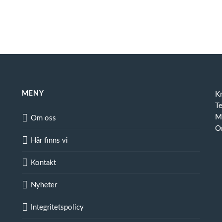
MENY
K
T
Ma
Om oss
O
Här finns vi
Kontakt
Nyheter
Integritetspolicy