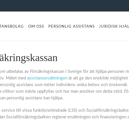
STANSBOLAG
OM OSS
PERSONLIG ASSISTANS
JURIDISK HJÄ
säkringskassan
m utbetalas av Försäkringskassan i Sverige för att hjälpa personer 
 liv. Målet med
assistansersättningen
är att ge den enskilde möjlighet 
a personlig assistans som möter individens unika behov och önskemål.
lka villkor som måste uppfyllas och hur man ansöker om detta stöd. För
san personlig assistans kan hjälpa.
service till vissa funktionshindrade (LSS) och Socialförsäkringsbalke
an Socialförsäkringsbalken reglerar ersättningen och finansieringen 