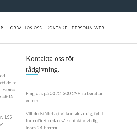
LP
JOBBA HOS OSS
KONTAKT
PERSONALWEB
Kontakta oss för
rådgivning.
med
att delta
 I denna
Ring oss på 0322-300 299 så berättar
 att få
vi mer.
Vill du istället att vi kontaktar dig, fyll i
n. LSS
formuläret nedan så kontaktar vi dig
av
inom 24 timmar.