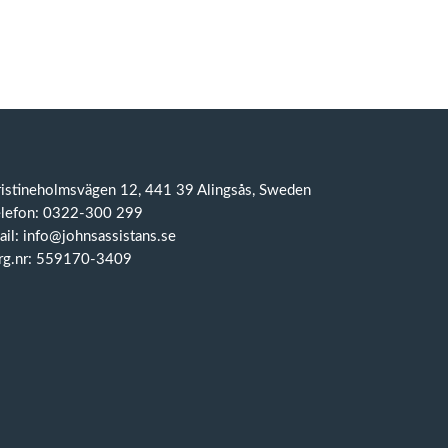
ristineholmsvägen 12, 441 39 Alingsås, Sweden
elefon: 0322-300 299
il: info@johnsassistans.se
rg.nr: 559170-3409