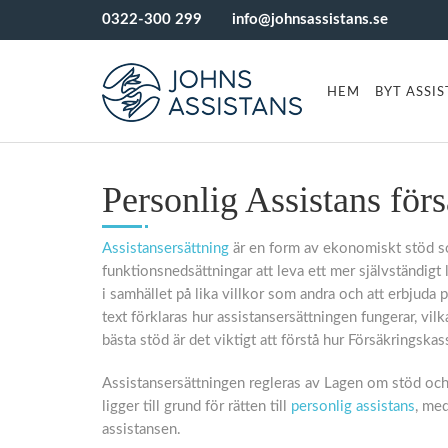
0322-300 299
info@johnsassistans.se
HEM
BYT ASSI
Personlig Assistans för
Assistansersättning
är en form av ekonomiskt stöd so
funktionsnedsättningar att leva ett mer självständigt
i samhället på lika villkor som andra och att erbjud
text förklaras hur assistansersättningen fungerar, vi
bästa stöd är det viktigt att förstå hur Försäkringskas
Assistansersättningen regleras av Lagen om stöd och 
ligger till grund för rätten till
personlig assistans
, med
assistansen.