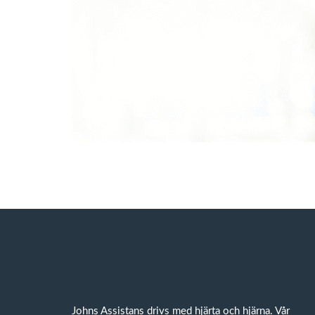
Johns Assistans drivs med hjärta och hjärna. Vår