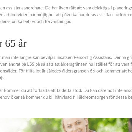
gen assistansanordnare. De har även rätt att vara delaktiga i planerin
 att individen har möjlighet att påverka hur deras assistans utforma
 deras unika behov och förväntningar.
r 65 år
r man inte längre kan beviljas insatsen Personlig Assistans. Denna gr
ven ändrat på LSS på så sätt att åldersgränsen nu istället för att vara f
onsålder. För tillfället är således åldersgränsen 66 och kommer att hö
js.
 år kommer du att fortsätta att få detta stöd. Du kan däremot inte an
 behov ökar så kommer du bli hänvisad till äldreomsorgen för dessa 