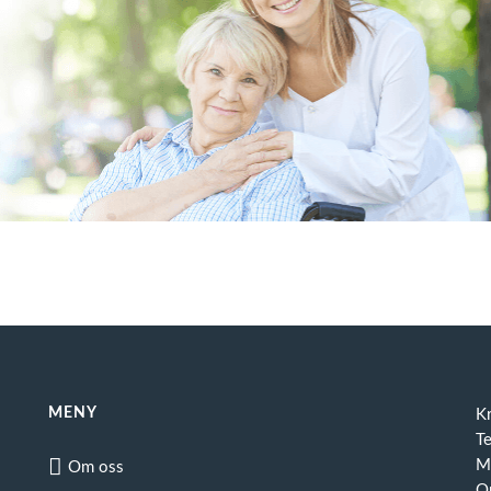
MENY
K
T
Ma
Om oss
O