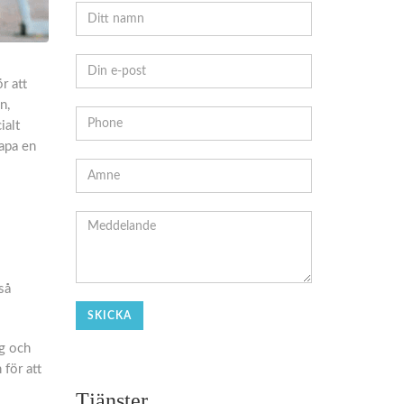
r att
n,
ialt
kapa en
så
ng och
 för att
Tjänster