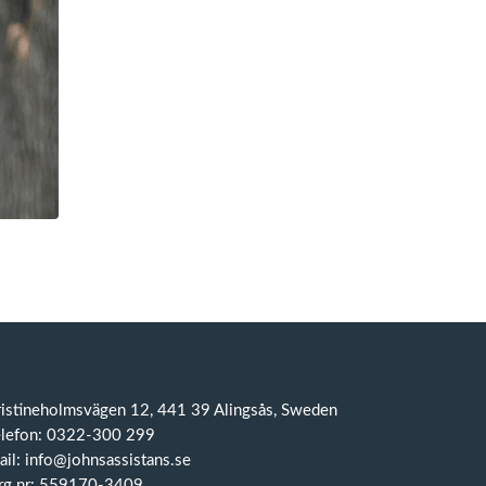
ristineholmsvägen 12, 441 39 Alingsås, Sweden
elefon: 0322-300 299
il: info@johnsassistans.se
rg.nr: 559170-3409