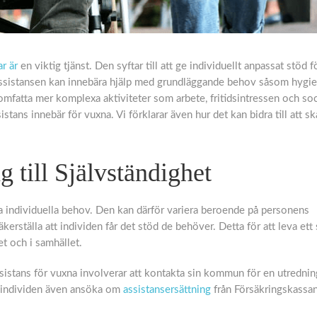
r är
en viktig tjänst. Den syftar till att ge individuellt anpassat stöd fö
. Assistansen kan innebära hjälp med grundläggande behov såsom hygie
fatta mer komplexa aktiviteter som arbete, fritidsintressen och soc
tans innebär för vuxna. Vi förklarar även hur det kan bidra till att s
 till Självständighet
ta individuella behov. Den kan därför variera beroende på personens
kerställa att individen får det stöd de behöver. Detta för att leva ett 
et och i samhället.
sistans för vuxna involverar att kontakta sin kommun för en utredni
 individen även ansöka om
assistansersättning
från Försäkringskassan