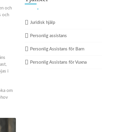
gen och
s och
Juridisk hjälp
Personlig assistans
Personlig Assistans för Barn
äns
Personlig Assistans för Vuxna
ast,
jas i
söka om
behov