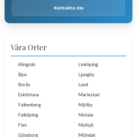
Kontakta oss
Våra Orter
Alingsås
Linköping
Bjuv
Ljungby
Borås
Lund
Eskilstuna
Mariestad
Falkenberg
Mjölby
Falköping
Motala
Flen
Mullsjö
Göteborg
Mölndal