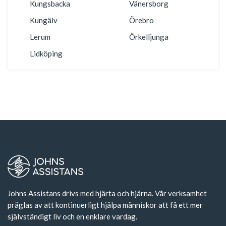
Kungsbacka
Vänersborg
Kungälv
Örebro
Lerum
Örkelljunga
Lidköping
Johns Assistans drivs med hjärta och hjärna. Vår verksamhet
präglas av att kontinuerligt hjälpa människor att få ett mer
självständigt liv och en enklare vardag.