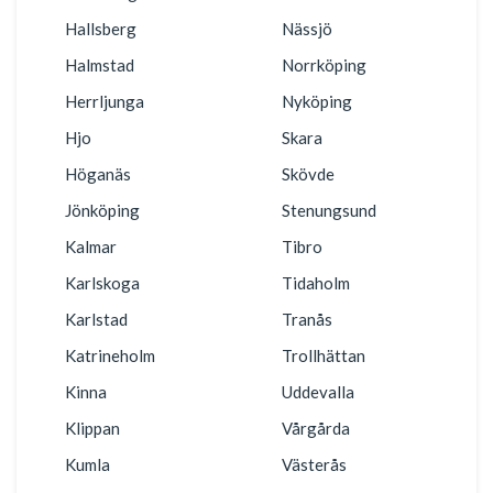
Hallsberg
Nässjö
Halmstad
Norrköping
Herrljunga
Nyköping
Hjo
Skara
Höganäs
Skövde
Jönköping
Stenungsund
Kalmar
Tibro
Karlskoga
Tidaholm
Karlstad
Tranås
Katrineholm
Trollhättan
Kinna
Uddevalla
Klippan
Vårgårda
Kumla
Västerås